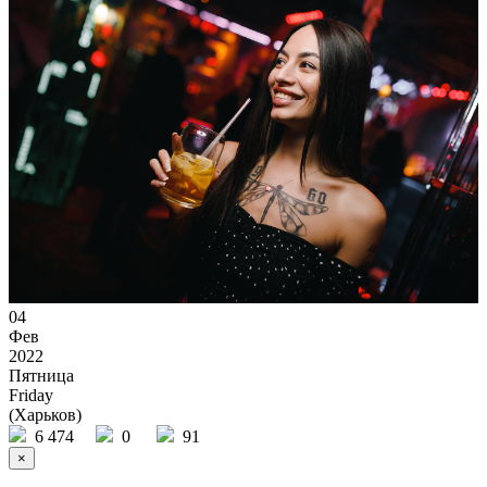
04
Фев
2022
Пятница
Friday
(Харьков)
6 474
0
91
×