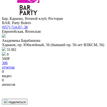
Бар, Караоке, Ночной клуб, Ресторан
BAR. Party Bolero
(057) 714-07- 38
Европейская, Японская
Академика Барабашова
Харьков, пр. Юбилейный, 56 (бывший пр. 50-лет ВЛКСМ, 56)
31382
0
500Р
306
отчетов
0
видео
0
2 km
2 km
© 1987–2026 HERE |
Terms of use
анонсов
поделиться