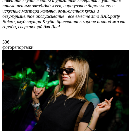
новейшие клубные хиты и ураганные вечеринки с участием
приглашенных звезд-диджеев, виртуозное бармен-шоу и
искусные мастера кальяна, великолепная кухня и
безукоризненное обслуживание - все вместе это BAR.party
Bolero, клуб внутри Клуба, бриллиант в короне ночной жизни
города, сверкающий для Вас!
306
фоторепортажи