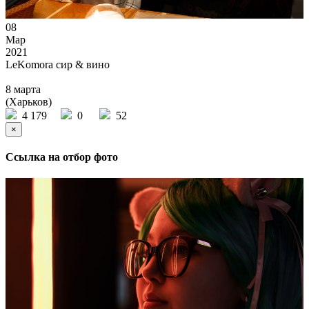
08
Мар
2021
LeKomora сир & вино
8 марта
(Харьков)
4 179
0
52
×
Ссылка на отбор фото