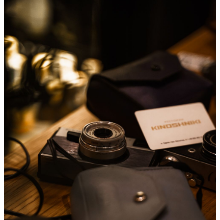
Wednesday
(Харьков)
3 943
0
23
×
Ссылка на отбор фото