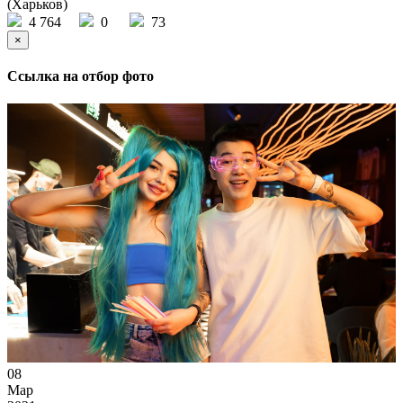
(Харьков)
4 764
0
73
×
Ссылка на отбор фото
08
Мар