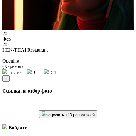
20
Фев
2021
HEN-THAI Restaurant
Opening
(Харьков)
5 750
0
54
×
Ссылка на отбор фото
загрузить +10 репортажей
Войдите