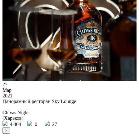
27
Мар
2021
Панорамный ресторан Sky Lounge
Chivas Night
(Харьков)
4 404
0
27
×