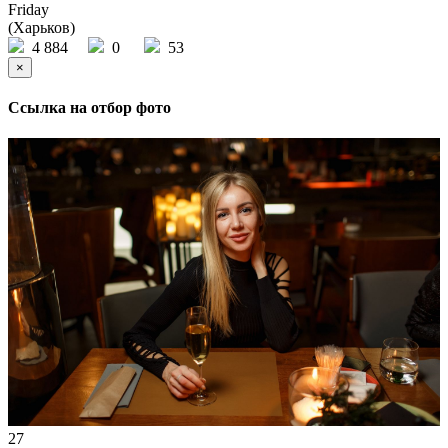
Friday
(Харьков)
4 884
0
53
×
Ссылка на отбор фото
27