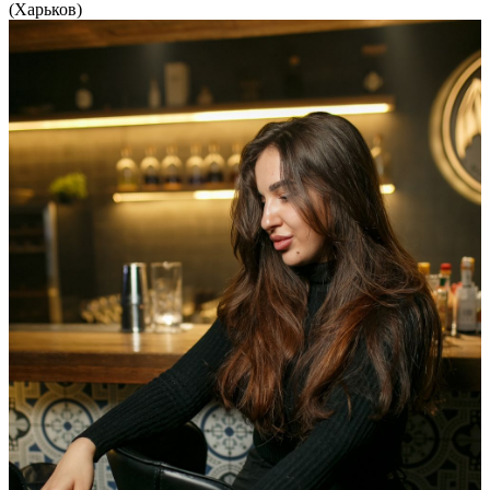
(Харьков)
12 461
2
109
×
Ссылка на отбор фото