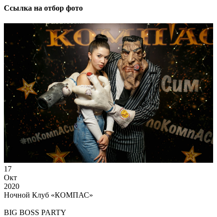
Ссылка на отбор фото
17
Окт
2020
Ночной Клуб «КОМПАС»
BIG BOSS PARTY