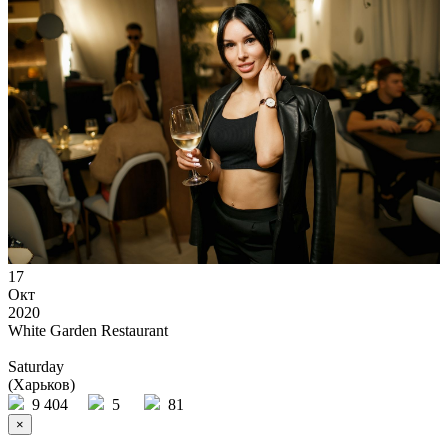
17
Окт
2020
White Garden Restaurant
Saturday
(Харьков)
9 404
5
81
×