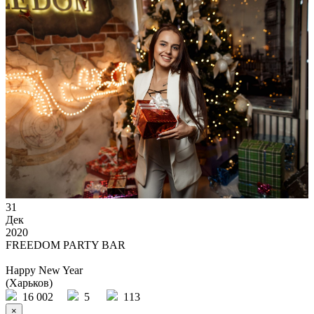
31
Дек
2020
FREEDOM PARTY BAR
Happy New Year
(Харьков)
16 002
5
113
×