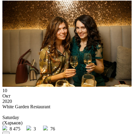
10
Окт
2020
White Garden Restaurant
Saturday
(Харьков)
8 475
3
76