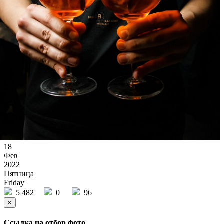
18
Фев
2022
Пятница
Friday
5 482
0
96
×
Ссылка на отбор фото