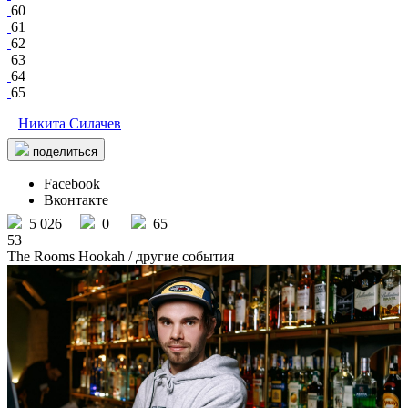
60
61
62
63
64
65
Никита Силачев
поделиться
Facebook
Вконтакте
5 026
0
65
53
The Rooms Hookah
/ другие события