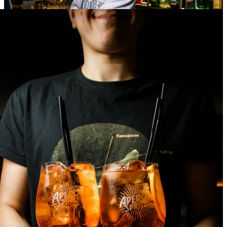
19
Фев
2022
Суббота
Saturday
4 706
1
72
×
Ссылка на отбор фото