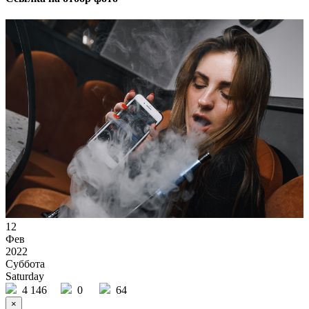
12
Фев
2022
Суббота
Saturday
4 146
0
64
×