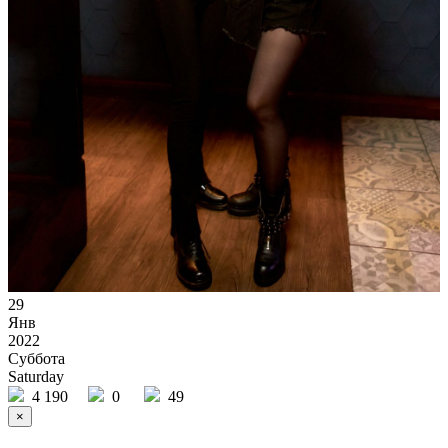
29
Янв
2022
Суббота
Saturday
4 190
0
49
×