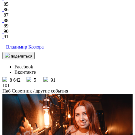
85
86
87
88
89
90
91
Владимир Козюра
поделиться
Facebook
Вконтакте
8 642
5
91
101
Паб Советник
/ другие события