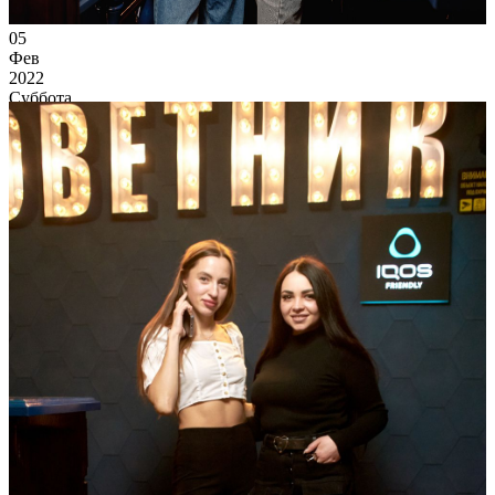
05
Фев
2022
Суббота
Saturday
4 062
0
54
×
Ссылка на отбор фото