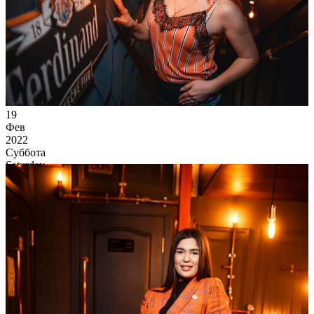
19
Фев
2022
Суббота
Saturday
4 462
0
67
×
Ссылка на отбор фото