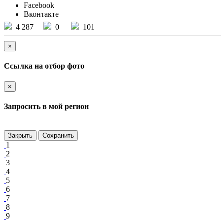
Facebook
Вконтакте
4 287
0
101
×
Ссылка на отбор фото
×
Запросить в мой регион
Закрыть
Сохранить
1
2
3
4
5
6
7
8
9