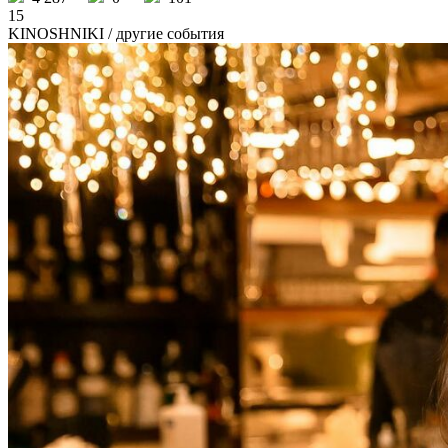
15
KINOSHNIKI
/ другие события