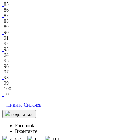
85
86
87
88
89
90
91
92
93
94
95
96
97
98
99
100
101
Никита Силачев
поделиться
Facebook
Вконтакте
4 287
0
101