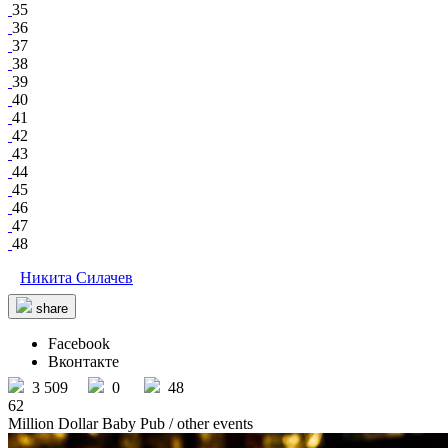
35
36
37
38
39
40
41
42
43
44
45
46
47
48
Никита Силачев
share
Facebook
Вконтакте
3 509
0
48
62
Million Dollar Baby Pub
/ other events