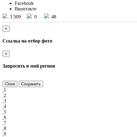
Facebook
Вконтакте
3 509
0
48
×
Ссылка на отбор фото
×
Запросить в мой регион
Close
Сохранить
1
2
3
4
5
6
7
8
9