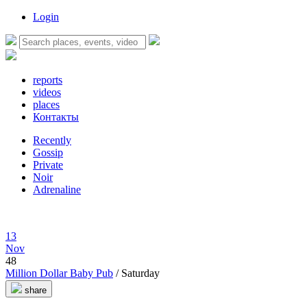
Login
reports
videos
places
Контакты
Recently
Gossip
Private
Noir
Adrenaline
13
Nov
48
Million Dollar Baby Pub
/ Saturday
share