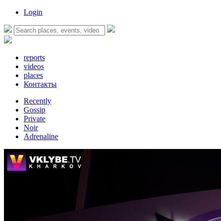
Login
reports
videos
places
Контакты
Recently
Gossip
Private
Noir
Adrenaline