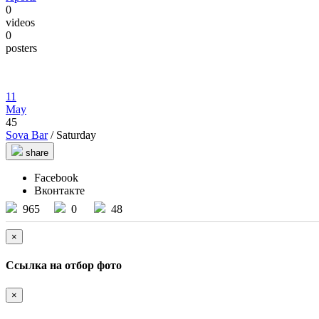
0
videos
0
posters
11
May
45
Sova Bar
/ Saturday
share
Facebook
Вконтакте
965
0
48
×
Ссылка на отбор фото
×