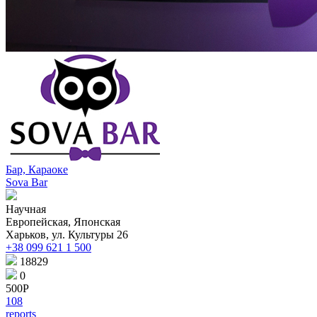
Бар, Караоке
Sova Bar
Научная
Европейская, Японская
Харьков, ул. Культуры 26
+38 099 621 1 500
18829
0
500Р
108
reports