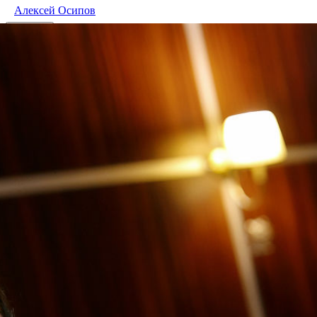
Алексей Осипов
share
Facebook
Вконтакте
965
0
48
108
Sova Bar
/ other events