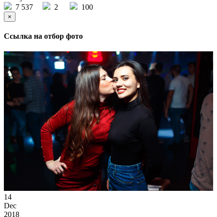
7 537
2
100
×
Ссылка на отбор фото
14
Dec
2018