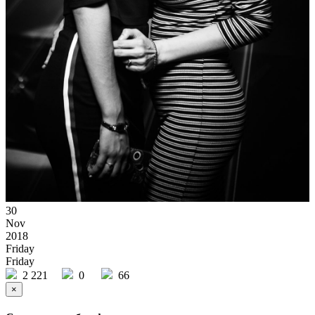
30
Nov
2018
Friday
Friday
2 221
0
66
×