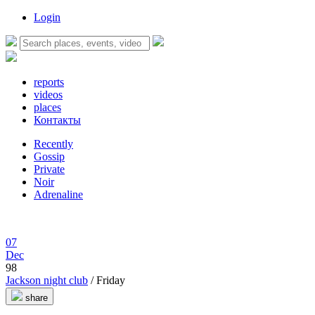
Login
reports
videos
places
Контакты
Recently
Gossip
Private
Noir
Adrenaline
07
Dec
98
Jackson night club
/ Friday
share