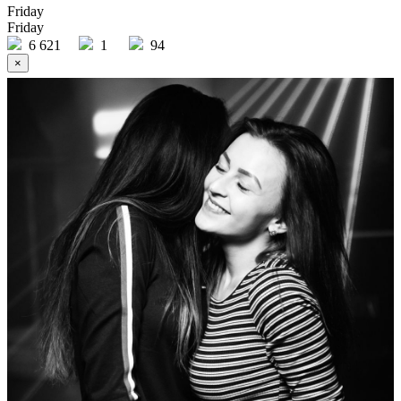
Friday
Friday
6 621
1
94
×
Ссылка на отбор фото