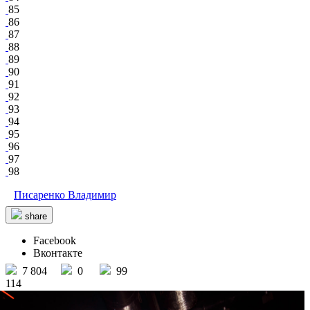
85
86
87
88
89
90
91
92
93
94
95
96
97
98
Писаренко Владимир
share
Facebook
Вконтакте
7 804
0
99
114
Jackson night club
/ other events