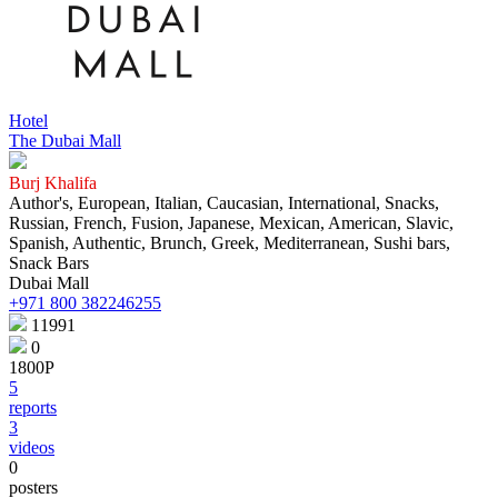
Hotel
The Dubai Mall
Burj Khalifa
Author's, European, Italian, Caucasian, International, Snacks,
Russian, French, Fusion, Japanese, Mexican, American, Slavic,
Spanish, Authentic, Brunch, Greek, Mediterranean, Sushi bars,
Snack Bars
Dubai Mall
+971 800 382246255
11991
0
1800Р
5
reports
3
videos
0
posters