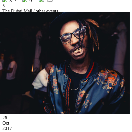
817
0
142
5
The Dubai Mall
/ other events
26
Oct
2017