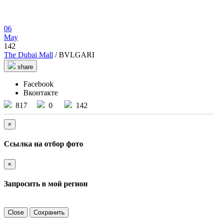
06
May
142
The Dubai Mall
/ BVLGARI
share
Facebook
Вконтакте
817
0
142
×
Ссылка на отбор фото
×
Запросить в мой регион
Close
Сохранить