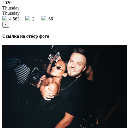
2020
Thursday
Thursday
4 563
2
66
×
Ссылка на отбор фото