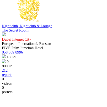
Night club, Night club & Lounge
The Secret Room
Dubai Internet City
European, International, Russian
FIVE Palm Jumeirah Hotel
058 869 8996
18029
0
8000Р
212
reports
0
videos
0
posters