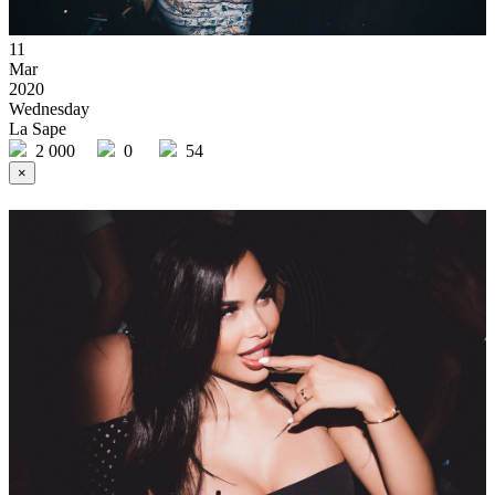
11
Mar
2020
Wednesday
La Sape
2 000
0
54
×
Ссылка на отбор фото