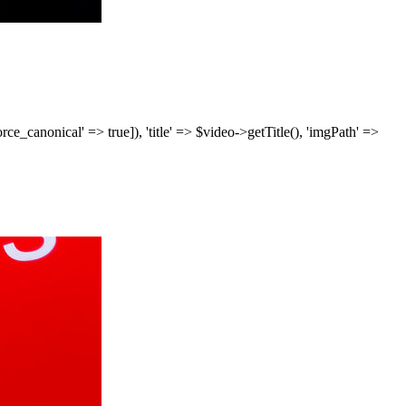
['force_canonical' => true]), 'title' => $video->getTitle(), 'imgPath' =>