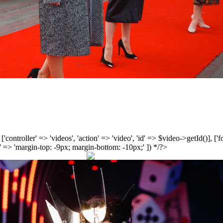
', ['controller' => 'videos', 'action' => 'video', 'id' => $video->getId()], 
 => 'margin-top: -9px; margin-bottom: -10px;' ]) */?>