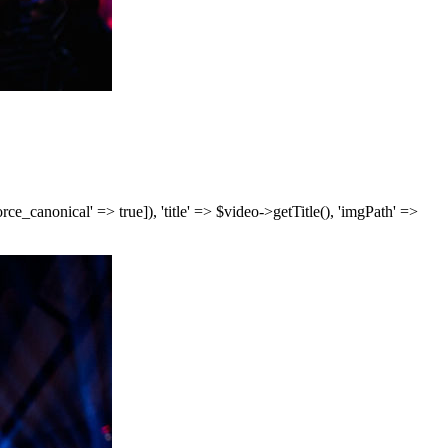
['force_canonical' => true]), 'title' => $video->getTitle(), 'imgPath' =>