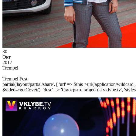
30
Окт
2017
Trempel
Trempel Fest
partial('layout/partial/share', [ 'url' => $this->url('application/wildcard
$video->getCover(), 'desc' => 'Смотрите видео на vklybe.tv', 'styles'