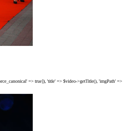
['force_canonical' => true]), 'title' => $video->getTitle(), 'imgPath' =>