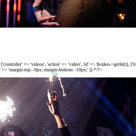
', ['controller' => 'videos', 'action' => 'video', 'id' => $video->getId()], 
 => 'margin-top: -9px; margin-bottom: -10px;' ]) */?>