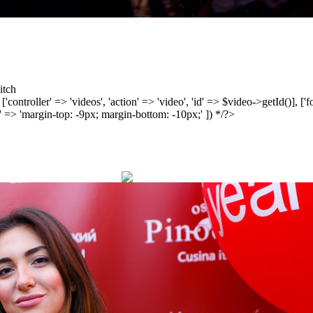
itch
', ['controller' => 'videos', 'action' => 'video', 'id' => $video->getId()], 
 => 'margin-top: -9px; margin-bottom: -10px;' ]) */?>