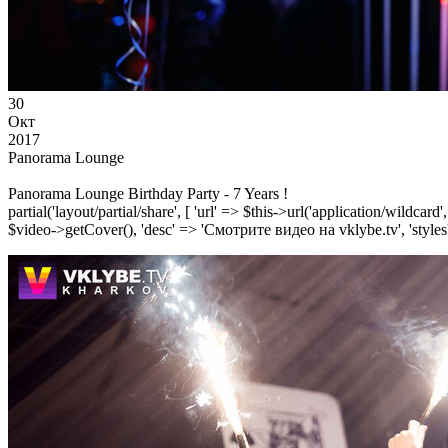
30
Окт
2017
Panorama Lounge
Panorama Lounge Birthday Party - 7 Years !
partial('layout/partial/share', [ 'url' => $this->url('application/wildcard
$video->getCover(), 'desc' => 'Смотрите видео на vklybe.tv', 'styles'