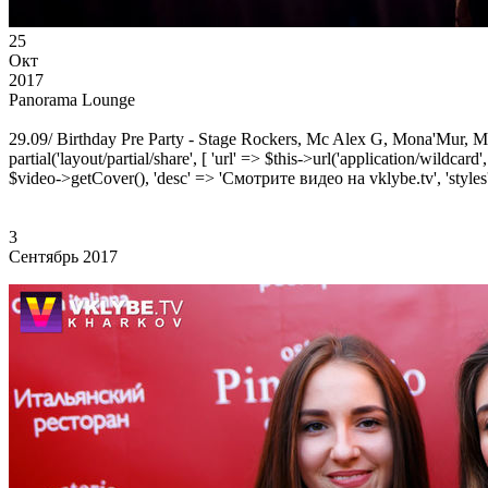
25
Окт
2017
Panorama Lounge
29.09/ Birthday Pre Party - Stage Rockers, Mc Alex G, Mona'Mur, M
partial('layout/partial/share', [ 'url' => $this->url('application/wildcard
$video->getCover(), 'desc' => 'Смотрите видео на vklybe.tv', 'styles'
3
Сентябрь 2017